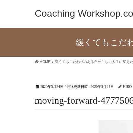
コ
ナ
ン
ビ
Coaching Workshop.c
テ
ゲ
ン
ー
ツ
シ
へ
ョ
緩くてもこだ
ス
ン
キ
に
ッ
移
HOME
緩くてもこだわりのある自分らしい人生に変え
プ
動
2020年5月24日
/ 最終更新日時 :
2020年5月24日
HIRO
moving-forward-477750