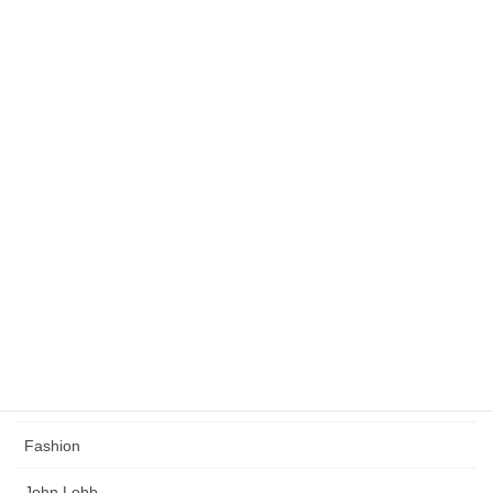
ライフシフト
ワークライフバランス
未分類
緩くこだわりのある人生を創る
タグ
Church's
Coaching
Crockett & Jones
Edward Green
Fashion
John Lobb