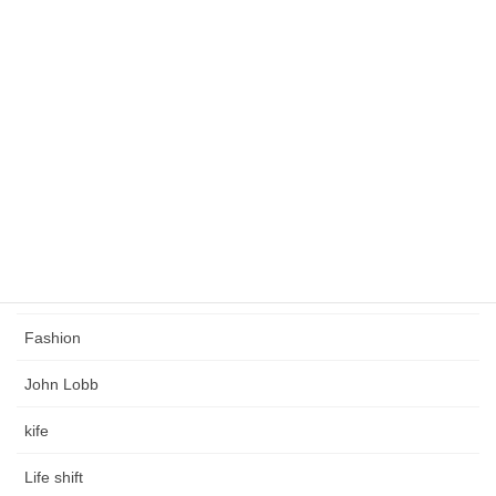
緩くこだわりのある人生を創る
タグ
Church's
Coaching
Crockett & Jones
Edward Green
Fashion
John Lobb
kife
Life shift