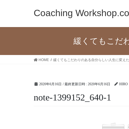
コ
ナ
ン
ビ
Coaching Workshop.c
テ
ゲ
ン
ー
ツ
シ
へ
ョ
緩くてもこだ
ス
ン
キ
に
ッ
移
HOME
緩くてもこだわりのある自分らしい人生に変え
プ
動
2020年6月16日
/ 最終更新日時 :
2020年6月16日
HIRO
note-1399152_640-1