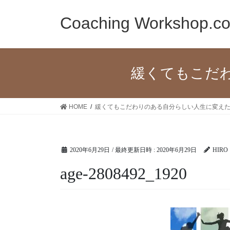
コ
ナ
ン
ビ
Coaching Workshop.c
テ
ゲ
ン
ー
ツ
シ
へ
ョ
緩くてもこだ
ス
ン
キ
に
ッ
移
HOME
緩くてもこだわりのある自分らしい人生に変え
プ
動
2020年6月29日
/ 最終更新日時 :
2020年6月29日
HIRO
age-2808492_1920