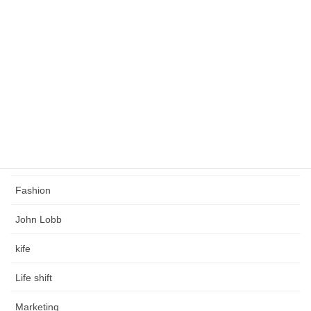
緩くこだわりのある人生を創る
タグ
Church's
Coaching
Crockett & Jones
Edward Green
Fashion
John Lobb
kife
Life shift
Marketing