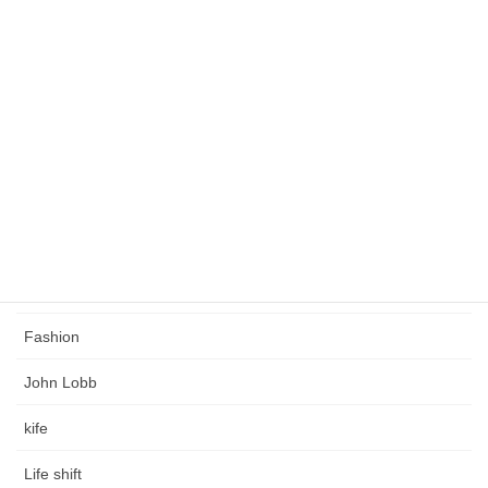
未分類
緩くこだわりのある人生を創る
タグ
Church's
Coaching
Crockett & Jones
Edward Green
Fashion
John Lobb
kife
Life shift