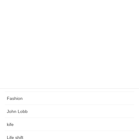
未分類
緩くこだわりのある人生を創る
タグ
Church's
Coaching
Crockett & Jones
Edward Green
Fashion
John Lobb
kife
Life shift