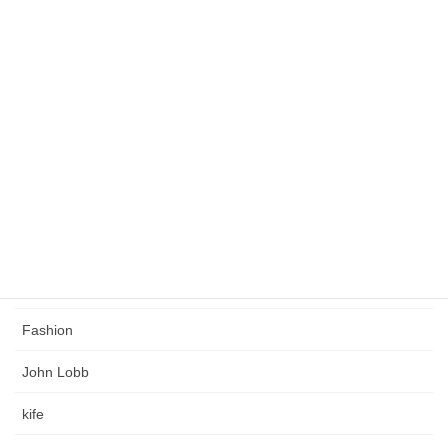
未分類
緩くこだわりのある人生を創る
タグ
Church's
Coaching
Crockett & Jones
Edward Green
Fashion
John Lobb
kife