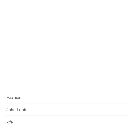
未分類
緩くこだわりのある人生を創る
タグ
Church's
Coaching
Crockett & Jones
Edward Green
Fashion
John Lobb
kife