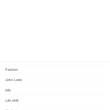
緩くこだわりのある人生を創る
タグ
Church's
Coaching
Crockett & Jones
Edward Green
Fashion
John Lobb
kife
Life shift