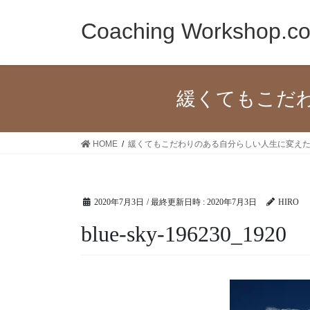
コ
ナ
ン
ビ
Coaching Workshop.c
テ
ゲ
ン
ー
ツ
シ
へ
ョ
緩くてもこだ
ス
ン
キ
に
ッ
移
HOME
緩くてもこだわりのある自分らしい人生に変え
プ
動
2020年7月3日
/ 最終更新日時 :
2020年7月3日
HIRO
blue-sky-196230_1920