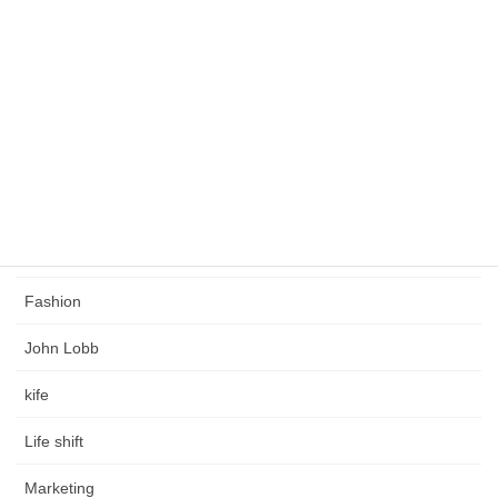
緩くこだわりのある人生を創る
タグ
Church's
Coaching
Crockett & Jones
Edward Green
Fashion
John Lobb
kife
Life shift
Marketing