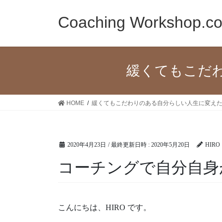
コ
ナ
ン
ビ
Coaching Workshop.c
テ
ゲ
ン
ー
ツ
シ
へ
ョ
緩くてもこだ
ス
ン
キ
に
ッ
移
HOME
緩くてもこだわりのある自分らしい人生に変え
プ
動
2020年4月23日
/ 最終更新日時 :
2020年5月20日
HIRO
コーチングで自分自身
こんにちは、HIRO です。