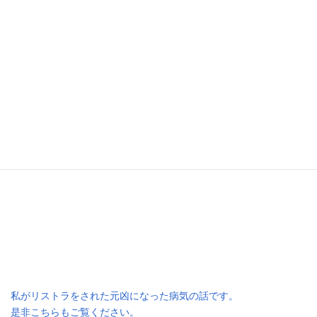
“THE END”になるんです。
そして、あっという間に、
前にも後ろにも行けなくなるんですよ。
よい大人でもですよ。
私がリストラをされた元凶になった病気の話です。
是非こちらもご覧ください。